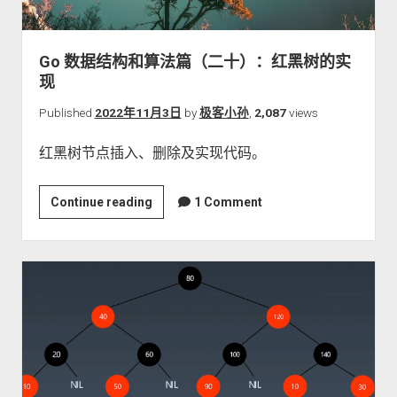
十
一）：
堆
Go 数据结构和算法篇（二十）：红黑树的实
与
现
堆
排
Published
2022年11月3日
by
极客小孙
,
2,087
views
序
红黑树节点插入、删除及实现代码。
Go
Continue reading
1 Comment
数
据
结
构
和
算
法
篇
（二