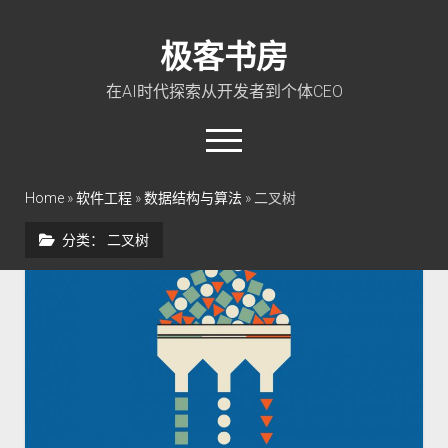
极客书房
在AI时代探索从开发者到个体CEO
open
menu
twitter
linkedin
rss
github
qq
wechat
Home
»
软件工程
»
数据结构与算法
»
二叉树
分类：
二叉树
首页
Go 入门教程
PHP 全栈指南
玩转 ChatGPT
软件工程
成长思维
极客智坊文档