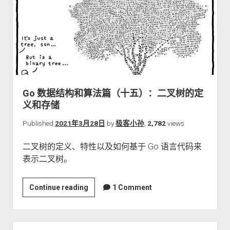
算
法
篇
（十
六）：
二
叉
Go 数据结构和算法篇（十五）：二叉树的定
树
义和存储
的
遍
Published
2021年3月28日
by
极客小孙
,
2,782
views
历
二叉树的定义、特性以及如何基于 Go 语言代码来
表示二叉树。
Go
Continue reading
1 Comment
数
据
结
Sidebar