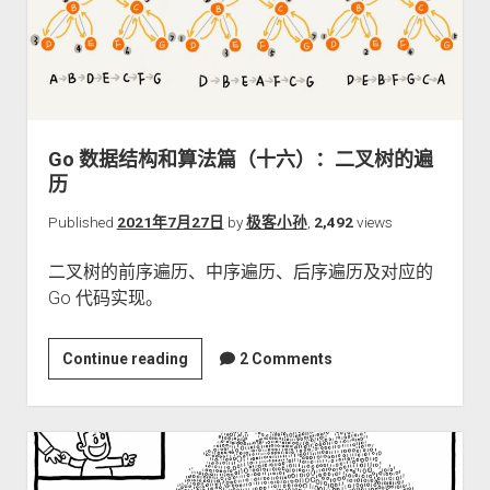
法
篇
（十
七）：
二
叉
Go 数据结构和算法篇（十六）：二叉树的遍
排
历
序
（查
Published
2021年7月27日
by
极客小孙
,
2,492
views
找）
二叉树的前序遍历、中序遍历、后序遍历及对应的
树
Go 代码实现。
Go
Continue reading
2 Comments
数
据
结
构
和