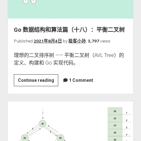
（十
九）：
从
2-
Go 数据结构和算法篇（十八）：平衡二叉树
3
树
Published
2021年8月4日
by
极客小孙
,
3,797
views
到
理想的二叉排序树 —— 平衡二叉树（AVL Tree）的
红
定义、构建和 Go 实现代码。
黑
树
Go
Continue reading
1 Comment
数
据
结
构
和
算
法
篇