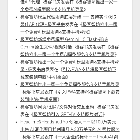
佳API代理 - 极客书房
发表在《
极客智坊推出一家一
个免费AI模型服务&支持手机登录
》
极客智坊模型代理服务底层升级 —— 支持实时获取
最佳API代理 - 极客书房
发表在《
极客智坊推出一家
一个免费AI模型服务&支持手机登录
》
极客智坊新增免费模型 Gemini 1.5 Flash-8B &
Gemini 原生文件/视频对话 - 极客书房
发表在《
极客
智坊推出一家一个免费AI模型服务&支持手机登录
》
极客智坊推出一家一个免费AI模型服务&支持手机登
录 - 极客书房
发表在《
引入PWA支持将极客智坊下
载安装到电脑/手机桌面
》
极客智坊推出一家一个免费模型服务&支持手机登录
- 极客书房
发表在《
引入PWA支持将极客智坊下载安
装到电脑/手机桌面
》
极客智坊网页/图片/文件对话交互重构 - 极客书房
发
表在《
极客智坊引入 GPT-4V 支持图片对话
》
Headlime&HeadshotPro 创始人 —— 以100万美元
出售 AI 写作项目并创建月入30万美元的 AI 照片服务
- 极客书房
发表在《
一人企业的标杆 —— PhotoAI 创