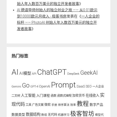
始人年入数百万美元的独立开发者故事
》
AI 德语导师创始人的独立创业之旅 —— 从0.01欧元
到10000欧元月收入 - 极客书房
发表在《
一人企业的
标杆 —— PhotoAI 创始人年入数百万美元的独立开
发者故事
》
热门标签
AI
ChatGPT
GeekAI
AI模型
API
DeepSeek
Prompt
Go
OpenAI
SaaS
SEO
Gemini
GPT-4
一人企业
实
人工智能
入门课程
在线收入
二叉树
函数
函数式编程
加密货币
教程
现代码
数字产品
工具
广告文案
微软
手册
排序算法
效率
极客智坊
数据结构
数据类型
无代码
数组
机器学习
模型代