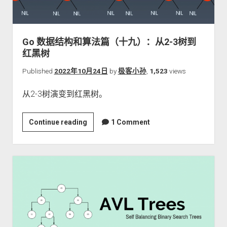
十）：
红
黑
Go 数据结构和算法篇（十九）：从2-3树到
树
红黑树
的
实
Published
2022年10月24日
by
极客小孙
,
1,523
views
现
从2-3树演变到红黑树。
Go
Continue reading
1 Comment
数
据
结
构
和
算
法
篇