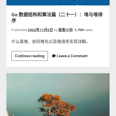
关于本站
Go 数据结构和算法篇（二十一）：堆与堆排
序
Published
2022年11月5日
by
极客小孙
,
1,709
views
什么是堆、如何堆化以及堆排序实现详解。
Go
Continue reading
Leave a Comment
数
据
结
构
和
算
法
篇
（二