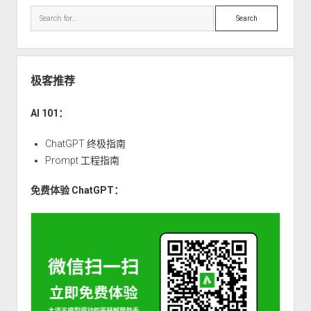
构
Search
和
算
法
篇
极客推荐
（十
五）：
AI 101：
二
叉
ChatGPT 终极指南
树
Prompt 工程指南
的
免费体验 ChatGPT：
定
义
和
存
储