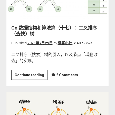
（十
八）：
平
衡
Go 数据结构和算法篇（十七）：二叉排序
二
（查找）树
叉
树
Published
2021年7月29日
by
极客小孙
,
2,437
views
二叉排序（搜索）树的引入，以及节点「增删改
查」的实现。
Go
Continue reading
2 Comments
数
据
结
构
和
算