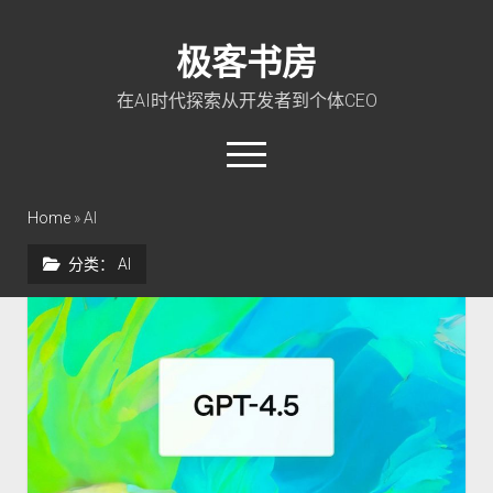
极客书房
在AI时代探索从开发者到个体CEO
open
menu
twitter
linkedin
rss
github
qq
wechat
Home
»
AI
分类：
AI
首页
Go 入门教程
PHP 全栈指南
玩转 ChatGPT
软件工程
成长思维
极客智坊文档