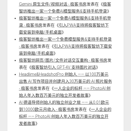
Gemini 原生文件/视频对话 - 极客书房
发表在《
极客
智坊推出一家一个免费AI模型服务&支持手机登录
》
极客智坊推出一家一个免费AI模型服务&支持手机登
录 - 极客书房
发表在《
引入PWA支持将极客智坊下
载安装到电脑/手机桌面
》
极客智坊推出一家一个免费模型服务&支持手机登录
- 极客书房
发表在《
引入PWA支持将极客智坊下载安
装到电脑/手机桌面
》
极客智坊网页/图片/文件对话交互重构 - 极客书房
发
表在《
极客智坊引入 GPT-4V 支持图片对话
》
Headlime&HeadshotPro 创始人 —— 以100万美元
出售 AI 写作项目并创建月入30万美元的 AI 照片服务
- 极客书房
发表在《
一人企业的标杆 —— PhotoAI 创
始人年入数百万美元的独立开发者故事
》
AI 德语导师创始人的独立创业之旅 —— 从0.01欧元
到10000欧元月收入 - 极客书房
发表在《
一人企业的
标杆 —— PhotoAI 创始人年入数百万美元的独立开
发者故事
》