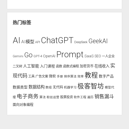
热门标签
AI
ChatGPT
GeekAI
AI模型
API
DeepSeek
Prompt
Go
OpenAI
SaaS
SEO
Gemini
GPT-4
一人企业
实
人工智能
入门课程
在线收入
二叉树
函数
函数式编程
加密货币
教程
现代码
数字产品
工具
广告文案
微软
手册
排序算法
效率
极客智坊
数据结构
数据类型
无代码
数组
机器学习
模型代
电子商务
销售漏斗
股票投资
理
算法
粉丝运营
软件工程
遍历
面向对象编程