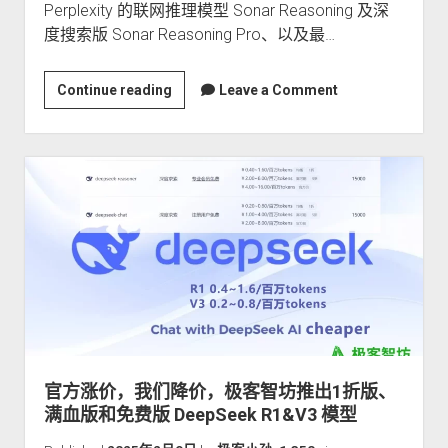
Perplexity 的联网推理模型 Sonar Reasoning 及深
度搜索版 Sonar Reasoning Pro、以及最…
极
Continue reading
Leave a Comment
客
智
坊
引
入
对
o3-
mini
高
级
版、
DeepSeek
官方涨价，我们降价，极客智坊推出1折版、
联
满血版和免费版 DeepSeek R1&V3 模型
网