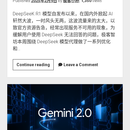
推
Published
2025年2月9日
by
极客小孙
,
1,350
views
理
DeepSeeK R1 模型自发布以来，在国内外掀起 AI
版
轩然大波，一时风头无两，这波流量来的太大，以
以
致官方资源告急，经常出现服务不可用的现象，为
及
缓解用户使用 DeepSeek 无法回答的问题，极客智
最
坊本周围绕 DeepSeek 模型代理做了一系列优化
新
和…
版
Kimi
模
官
Continue reading
Leave a Comment
型
方
的
涨
支
价，
持
我
们
降
价，
极
客