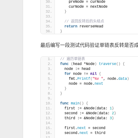
    preNode = curNode
    curNode = nextNode
}
// 返回反转后的头结点
return
 reverseHead
}
最后编写一段测试代码验证单链表反转是否
// 遍历单链表
func
(
head *Node
)
traverse
()
{
  node := head
for
 node != 
nil
{
    fmt.
Printf
(
"%v "
, node.
data
)
    node = node.
next
}
}
func
main
()
{
  first := &Node
{
data: 
1
}
  second := &Node
{
data: 
2
}
  third := &Node
{
data: 
3
}
  first.
next
 = second
  second.
next
 = third