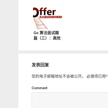
七）：二叉排序
和 recover
九）
（查找）树
红
Go 算法面试题
篇（三）：高效
调整数组数值顺
序
发表回复
您的电子邮箱地址不会被公开。
必填项已用
*
Comment