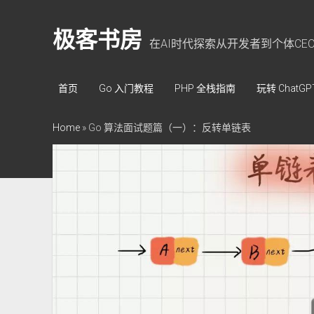
极客书房
在AI时代探索从开发者到个体CE
首页
Go 入门教程
PHP 全栈指南
玩转 ChatGP
Home
»
Go 算法面试题篇（一）：反转单链表