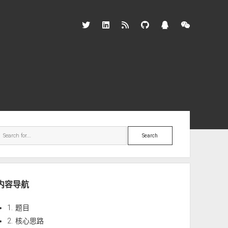
twitter
linkedin
rss
github
qq
wechat
ebar
Search
内容导航
1.
题目
2.
核心思路