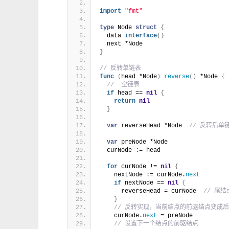
import
"fmt"
type
 Node 
struct
{
  data 
interface
{}
  next *Node
}
// 反转单链表
func
(
head *Node
)
reverse
()
 *Node 
{
//  空链表
if
 head == 
nil
{
return
nil
}
var
 reverseHead *Node  
// 反转后单
var
 preNode *Node
  curNode := head
for
 curNode != 
nil
{
    nextNode := curNode.
next
if
 nextNode == 
nil
{
      reverseHead = curNode  
// 尾
}
// 反转实现，当前结点的前驱结点变成
    curNode.
next
 = preNode
// 设置下一个结点的前驱结点