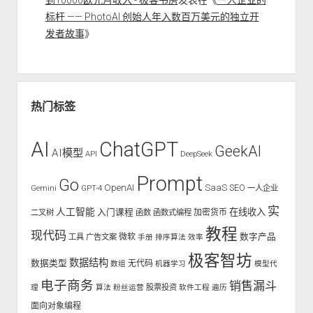
标杆 —— PhotoAI 创始人年入数百万美元的独立开
发者故事
》
热门标签
AI
ChatGPT
GeekAI
AI模型
API
DeepSeek
Prompt
Go
OpenAI
SaaS
SEO
Gemini
GPT-4
一人企业
实
人工智能
入门课程
在线收入
二叉树
函数
函数式编程
加密货币
教程
现代码
数字产品
工具
广告文案
微软
手册
排序算法
效率
极客智坊
数据结构
数据类型
无代码
数组
机器学习
模型代
电子商务
销售漏斗
股票投资
理
算法
粉丝运营
软件工程
遍历
面向对象编程