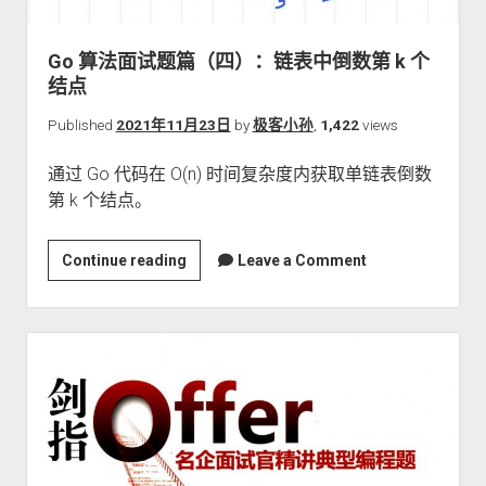
关于本站
Go 算法面试题篇（四）：链表中倒数第 k 个
结点
Published
2021年11月23日
by
极客小孙
,
1,422
views
通过 Go 代码在 O(n) 时间复杂度内获取单链表倒数
第 k 个结点。
Go
Continue reading
Leave a Comment
算
法
面
试
题
篇
（四）：
链