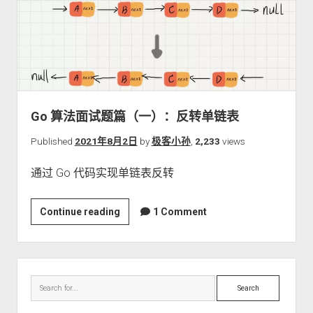
篇
（二）：
在
O(1)
时
间
内
Go 算法面试题篇（一）：反转单链表
删
除
Published
2021年8月2日
by
极客小孙
,
2,233
views
单
通过 Go 代码实现单链表反转
链
表
结
Go
Continue reading
1 Comment
点
算
法
面
Sidebar
试
Search
题
篇