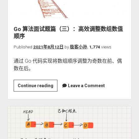
表
中
倒
数
Go 算法面试题篇（三）：高效调整数组数值
第
顺序
k
个
Published
2021年8月12日
by
极客小孙
,
1,774
views
结
通过 Go 代码实现将数组顺序调整为奇数在前、偶
点
数在后。
Go
Continue reading
Leave a Comment
算
法
面
试
题
篇
（三）：