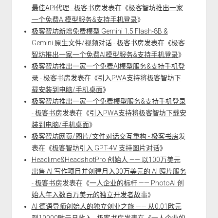
最佳API代理 - 极客书房
发表在《
极客智坊推出一家
一个免费AI模型服务&支持手机登录
》
极客智坊新增免费模型 Gemini 1.5 Flash-8B &
Gemini 原生文件/视频对话 - 极客书房
发表在《
极客
智坊推出一家一个免费AI模型服务&支持手机登录
》
极客智坊推出一家一个免费AI模型服务&支持手机登
录 - 极客书房
发表在《
引入PWA支持将极客智坊下
载安装到电脑/手机桌面
》
极客智坊推出一家一个免费模型服务&支持手机登录
- 极客书房
发表在《
引入PWA支持将极客智坊下载安
装到电脑/手机桌面
》
极客智坊网页/图片/文件对话交互重构 - 极客书房
发
表在《
极客智坊引入 GPT-4V 支持图片对话
》
Headlime&HeadshotPro 创始人 —— 以100万美元
出售 AI 写作项目并创建月入30万美元的 AI 照片服务
- 极客书房
发表在《
一人企业的标杆 —— PhotoAI 创
始人年入数百万美元的独立开发者故事
》
AI 德语导师创始人的独立创业之旅 —— 从0.01欧元
到10000欧元月收入 - 极客书房
发表在《
一人企业的