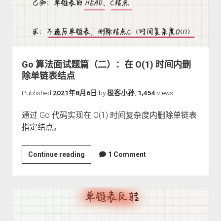
高
效
调
整
数
Go 算法面试题篇（二）：在 O(1) 时间内删
组
除单链表结点
数
值
Published
2021年8月6日
by
极客小孙
,
1,454
views
顺
通过 Go 代码实现在 O(1) 时间复杂度内删除单链表
序
指定结点。
Go
Continue reading
1 Comment
算
法
面
试
题