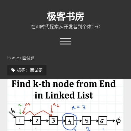
极客书房
在AI时代探索从开发者到个体CEO
open
menu
twitter
linkedin
rss
github
qq
wechat
Home
»
面试题
标签：
面试题
首页
Go 入门教程
PHP 全栈指南
玩转 ChatGPT
软件工程
成长思维
极客智坊文档