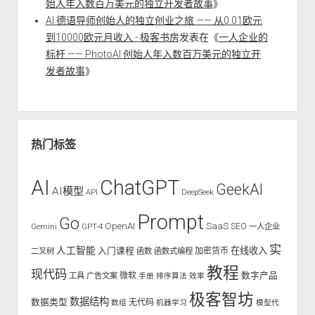
始人年入数百万美元的独立开发者故事
》
AI 德语导师创始人的独立创业之旅 —— 从0.01欧元
到10000欧元月收入 - 极客书房
发表在《
一人企业的
标杆 —— PhotoAI 创始人年入数百万美元的独立开
发者故事
》
热门标签
AI
ChatGPT
GeekAI
AI模型
API
DeepSeek
Prompt
Go
OpenAI
SaaS
SEO
Gemini
GPT-4
一人企业
实
人工智能
入门课程
在线收入
二叉树
函数
函数式编程
加密货币
教程
现代码
数字产品
工具
广告文案
微软
手册
排序算法
效率
极客智坊
数据结构
数据类型
无代码
数组
机器学习
模型代