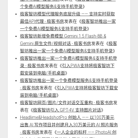
个免费AI模型服务&支持手机登录
》
极客智坊模型代理服务底层升级 —— 支持实时获取
最佳API代理 - 极客书房
发表在《
极客智坊推出一家
一个免费AI模型服务&支持手机登录
》
极客智坊新增免费模型 Gemini 1.5 Flash-8B &
Gemini 原生文件/视频对话 - 极客书房
发表在《
极客
智坊推出一家一个免费AI模型服务&支持手机登录
》
极客智坊推出一家一个免费AI模型服务&支持手机登
录 - 极客书房
发表在《
引入PWA支持将极客智坊下
载安装到电脑/手机桌面
》
极客智坊推出一家一个免费模型服务&支持手机登录
- 极客书房
发表在《
引入PWA支持将极客智坊下载安
装到电脑/手机桌面
》
极客智坊网页/图片/文件对话交互重构 - 极客书房
发
表在《
极客智坊引入 GPT-4V 支持图片对话
》
Headlime&HeadshotPro 创始人 —— 以100万美元
出售 AI 写作项目并创建月入30万美元的 AI 照片服务
- 极客书房
发表在《
一人企业的标杆 —— PhotoAI 创