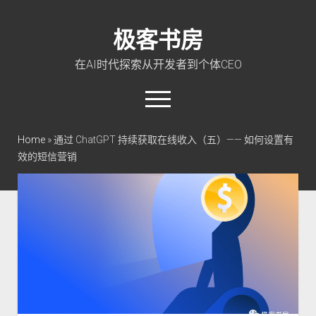
极客书房
在AI时代探索从开发者到个体CEO
open
menu
twitter
linkedin
rss
github
qq
wechat
Home
»
通过 ChatGPT 持续获取在线收入（五）—— 如何设置有
效的短信营销
首页
Go 入门教程
PHP 全栈指南
玩转 ChatGPT
软件工程
成长思维
极客智坊文档