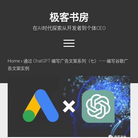
极客书房
在AI时代探索从开发者到个体CEO
open
menu
twitter
linkedin
rss
github
qq
wechat
Home
»
通过 ChatGPT 编写广告文案系列（七）—— 编写谷歌广
告文案实例
首页
Go 入门教程
PHP 全栈指南
玩转 ChatGPT
软件工程
成长思维
极客智坊文档