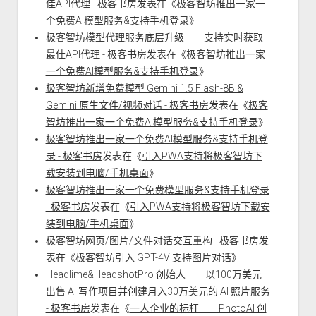
佳API代理 - 极客书房
发表在《
极客智坊推出一家一
个免费AI模型服务&支持手机登录
》
极客智坊模型代理服务底层升级 —— 支持实时获取
最佳API代理 - 极客书房
发表在《
极客智坊推出一家
一个免费AI模型服务&支持手机登录
》
极客智坊新增免费模型 Gemini 1.5 Flash-8B &
Gemini 原生文件/视频对话 - 极客书房
发表在《
极客
智坊推出一家一个免费AI模型服务&支持手机登录
》
极客智坊推出一家一个免费AI模型服务&支持手机登
录 - 极客书房
发表在《
引入PWA支持将极客智坊下
载安装到电脑/手机桌面
》
极客智坊推出一家一个免费模型服务&支持手机登录
- 极客书房
发表在《
引入PWA支持将极客智坊下载安
装到电脑/手机桌面
》
极客智坊网页/图片/文件对话交互重构 - 极客书房
发
表在《
极客智坊引入 GPT-4V 支持图片对话
》
Headlime&HeadshotPro 创始人 —— 以100万美元
出售 AI 写作项目并创建月入30万美元的 AI 照片服务
- 极客书房
发表在《
一人企业的标杆 —— PhotoAI 创