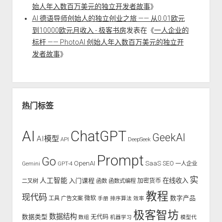
始人年入数百万美元的独立开发者故事
》
AI 德语导师创始人的独立创业之旅 —— 从0.01欧元
到10000欧元月收入 - 极客书房
发表在《
一人企业的
标杆 —— PhotoAI 创始人年入数百万美元的独立开
发者故事
》
热门标签
AI
ChatGPT
GeekAI
AI模型
API
DeepSeek
Prompt
Go
OpenAI
SaaS
SEO
Gemini
GPT-4
一人企业
实
人工智能
入门课程
在线收入
二叉树
函数
函数式编程
加密货币
教程
现代码
数字产品
工具
广告文案
微软
手册
排序算法
效率
极客智坊
数据结构
数据类型
无代码
数组
机器学习
模型代