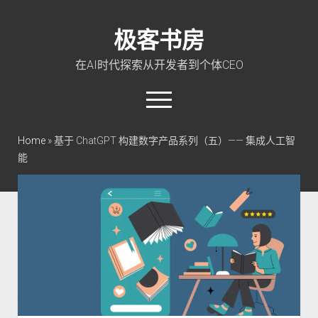
极客书房
在AI时代探索从开发者到个体CEO
open
menu
twitter
linkedin
rss
github
qq
wechat
Home
»
基于 ChatGPT 构建数字产品系列（五）—— 集成人工智
能
首页
Go 入门教程
PHP 全栈指南
玩转 ChatGPT
软件工程
成长思维
极客智坊文档