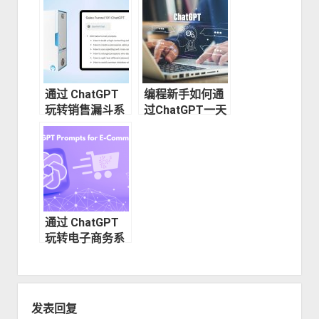
如何为发布做好
ChatGPT
准备
通过 ChatGPT
编程新手如何通
玩转销售漏斗系
过ChatGPT一天
列（十八）——
完成一个MVP产
如何制造紧迫感
品
和稀缺性
通过 ChatGPT
玩转电子商务系
列（十八）——
如何利用社交媒
体
发表回复