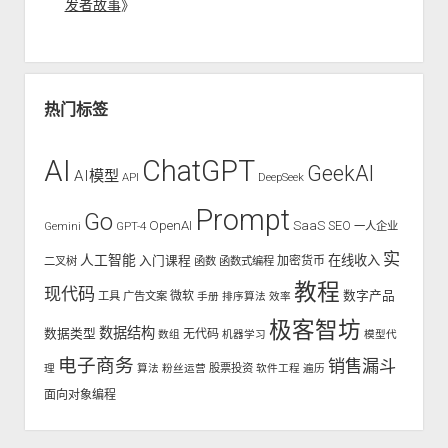
发者故事
》
热门标签
AI
ChatGPT
GeekAI
AI模型
API
DeepSeek
Prompt
Go
OpenAI
SaaS
SEO
Gemini
GPT-4
一人企业
实
人工智能
入门课程
在线收入
二叉树
函数
函数式编程
加密货币
教程
现代码
数字产品
工具
广告文案
微软
手册
排序算法
效率
极客智坊
数据结构
数据类型
无代码
数组
机器学习
模型代
电子商务
销售漏斗
股票投资
理
算法
粉丝运营
软件工程
遍历
面向对象编程