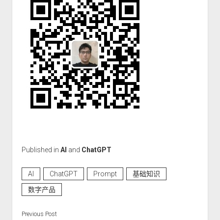
Published in
AI
and
ChatGPT
AI
ChatGPT
Prompt
基础知识
数字产品
Previous Post