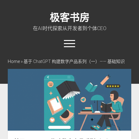
极客书房
在AI时代探索从开发者到个体CEO
open
menu
twitter
linkedin
rss
github
qq
wechat
Home
»
基于 ChatGPT 构建数字产品系列（一）—— 基础知识
首页
Go 入门教程
PHP 全栈指南
玩转 ChatGPT
软件工程
成长思维
极客智坊文档