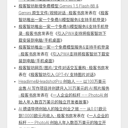
极客智坊新增免费模型 Gemini 1.5 Flash-8B &
Gemini 原生文件/视频对话 - 极客书房
发表在《
极客
智坊推出一家一个免费AI模型服务&支持手机登录
》
极客智坊推出一家一个免费AI模型服务&支持手机登
录 - 极客书房
发表在《
引入PWA支持将极客智坊下
载安装到电脑/手机桌面
》
极客智坊推出一家一个免费模型服务&支持手机登录
- 极客书房
发表在《
引入PWA支持将极客智坊下载安
装到电脑/手机桌面
》
极客智坊网页/图片/文件对话交互重构 - 极客书房
发
表在《
极客智坊引入 GPT-4V 支持图片对话
》
Headlime&HeadshotPro 创始人 —— 以100万美元
出售 AI 写作项目并创建月入30万美元的 AI 照片服务
- 极客书房
发表在《
一人企业的标杆 —— PhotoAI 创
始人年入数百万美元的独立开发者故事
》
AI 德语导师创始人的独立创业之旅 —— 从0.01欧元
到10000欧元月收入 - 极客书房
发表在《
一人企业的
标杆 —— PhotoAI 创始人年入数百万美元的独立开