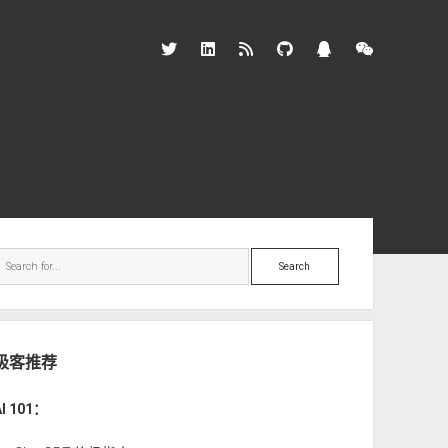
twitter
linkedin
rss
github
qq
wechat
ebar
Search
极客推荐
AI 101：