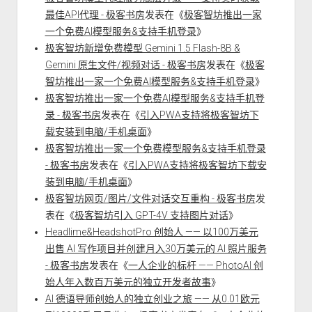
最佳API代理 - 极客书房
发表在《
极客智坊推出一家
一个免费AI模型服务&支持手机登录
》
极客智坊新增免费模型 Gemini 1.5 Flash-8B &
Gemini 原生文件/视频对话 - 极客书房
发表在《
极客
智坊推出一家一个免费AI模型服务&支持手机登录
》
极客智坊推出一家一个免费AI模型服务&支持手机登
录 - 极客书房
发表在《
引入PWA支持将极客智坊下
载安装到电脑/手机桌面
》
极客智坊推出一家一个免费模型服务&支持手机登录
- 极客书房
发表在《
引入PWA支持将极客智坊下载安
装到电脑/手机桌面
》
极客智坊网页/图片/文件对话交互重构 - 极客书房
发
表在《
极客智坊引入 GPT-4V 支持图片对话
》
Headlime&HeadshotPro 创始人 —— 以100万美元
出售 AI 写作项目并创建月入30万美元的 AI 照片服务
- 极客书房
发表在《
一人企业的标杆 —— PhotoAI 创
始人年入数百万美元的独立开发者故事
》
AI 德语导师创始人的独立创业之旅 —— 从0.01欧元