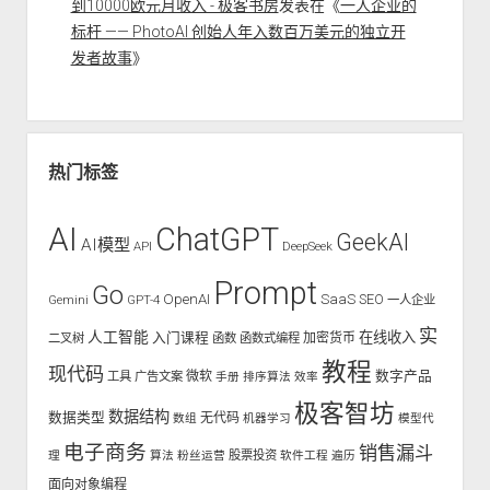
到10000欧元月收入 - 极客书房
发表在《
一人企业的
标杆 —— PhotoAI 创始人年入数百万美元的独立开
发者故事
》
热门标签
AI
ChatGPT
GeekAI
AI模型
API
DeepSeek
Prompt
Go
OpenAI
SaaS
SEO
Gemini
GPT-4
一人企业
实
人工智能
入门课程
在线收入
二叉树
函数
函数式编程
加密货币
教程
现代码
数字产品
工具
广告文案
微软
手册
排序算法
效率
极客智坊
数据结构
数据类型
无代码
数组
机器学习
模型代
电子商务
销售漏斗
股票投资
理
算法
粉丝运营
软件工程
遍历
面向对象编程