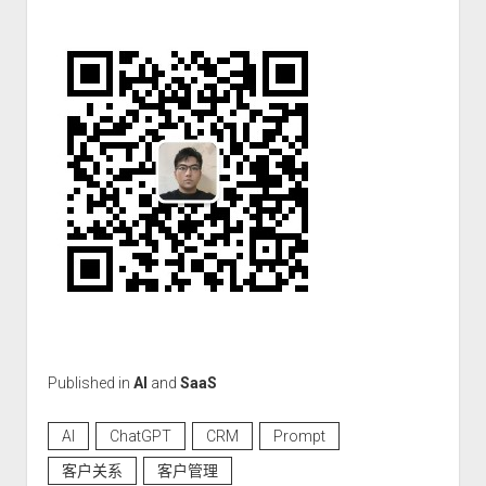
Published in
AI
and
SaaS
AI
ChatGPT
CRM
Prompt
客户关系
客户管理