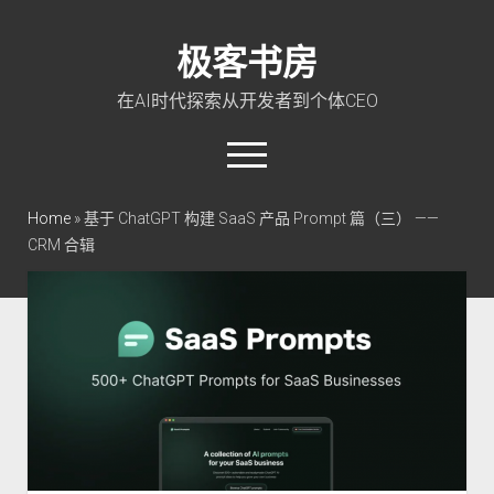
极客书房
在AI时代探索从开发者到个体CEO
open
menu
twitter
linkedin
rss
github
qq
wechat
Home
»
基于 ChatGPT 构建 SaaS 产品 Prompt 篇（三） ——
CRM 合辑
首页
Go 入门教程
PHP 全栈指南
玩转 ChatGPT
软件工程
成长思维
极客智坊文档