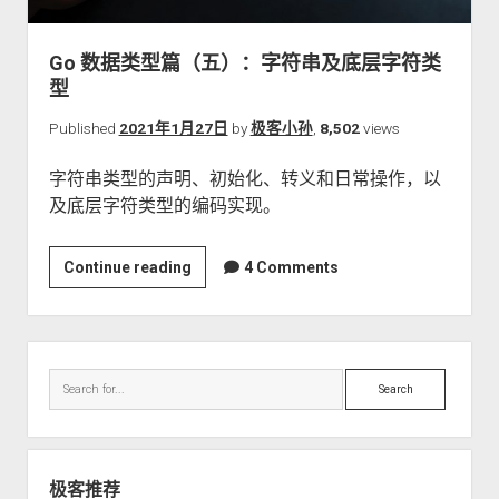
关于本站
Go 数据类型篇（五）：字符串及底层字符类
型
Published
2021年1月27日
by
极客小孙
,
8,502
views
字符串类型的声明、初始化、转义和日常操作，以
及底层字符类型的编码实现。
Go
Continue reading
4 Comments
数
据
类
Sidebar
型
Search
篇
（五）：
字
符
极客推荐