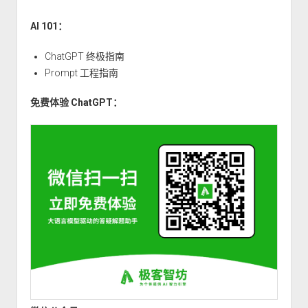
串
及
AI 101：
底
层
ChatGPT 终极指南
字
Prompt 工程指南
符
免费体验 ChatGPT：
类
型