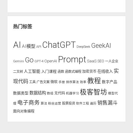
热门标签
AI
ChatGPT
GeekAI
AI模型
API
DeepSeek
Prompt
Go
OpenAI
SaaS
SEO
Gemini
GPT-4
一人企业
实
人工智能
入门课程
在线收入
二叉树
函数
函数式编程
加密货币
教程
现代码
数字产品
工具
广告文案
微软
手册
排序算法
效率
极客智坊
数据结构
数据类型
无代码
数组
机器学习
模型代
电子商务
销售漏斗
股票投资
理
算法
粉丝运营
软件工程
遍历
面向对象编程