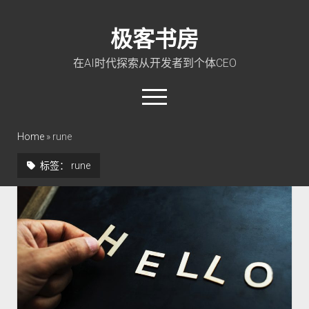
极客书房
在AI时代探索从开发者到个体CEO
open
menu
twitter
linkedin
rss
github
qq
wechat
Home
»
rune
标签：
rune
首页
Go 入门教程
PHP 全栈指南
玩转 ChatGPT
软件工程
成长思维
极客智坊文档