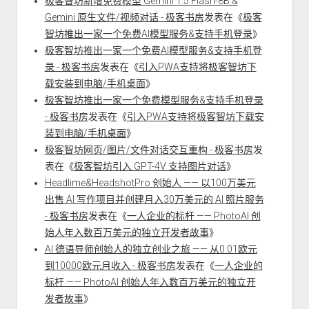
极客智坊新增免费模型 Gemini 1.5 Flash-8B &
Gemini 原生文件/视频对话 - 极客书房
发表在《
极客
智坊推出一家一个免费AI模型服务&支持手机登录
》
极客智坊推出一家一个免费AI模型服务&支持手机登
录 - 极客书房
发表在《
引入PWA支持将极客智坊下
载安装到电脑/手机桌面
》
极客智坊推出一家一个免费模型服务&支持手机登录
- 极客书房
发表在《
引入PWA支持将极客智坊下载安
装到电脑/手机桌面
》
极客智坊网页/图片/文件对话交互重构 - 极客书房
发
表在《
极客智坊引入 GPT-4V 支持图片对话
》
Headlime&HeadshotPro 创始人 —— 以100万美元
出售 AI 写作项目并创建月入30万美元的 AI 照片服务
- 极客书房
发表在《
一人企业的标杆 —— PhotoAI 创
始人年入数百万美元的独立开发者故事
》
AI 德语导师创始人的独立创业之旅 —— 从0.01欧元
到10000欧元月收入 - 极客书房
发表在《
一人企业的
标杆 —— PhotoAI 创始人年入数百万美元的独立开
发者故事
》