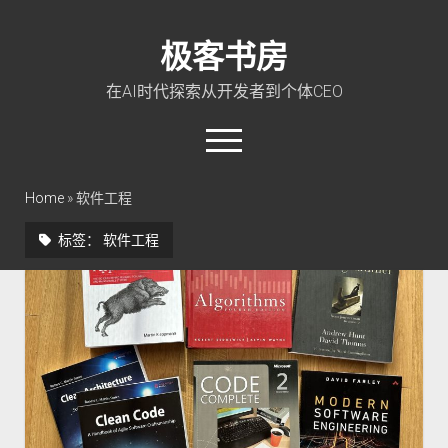
极客书房
在AI时代探索从开发者到个体CEO
open
menu
twitter
linkedin
rss
github
qq
wechat
Home
»
软件工程
标签：
软件工程
首页
Go 入门教程
PHP 全栈指南
玩转 ChatGPT
软件工程
成长思维
极客智坊文档