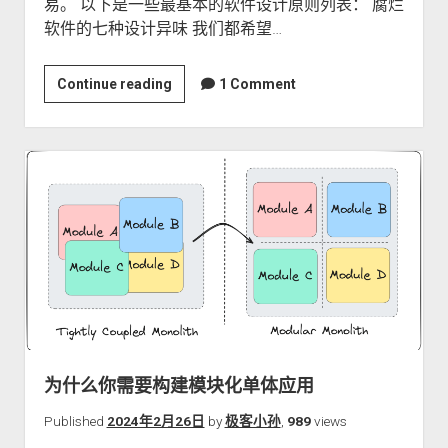
易。 以下是一些最基本的软件设计原则列表： 腐烂
软件的七种设计异味 我们都希望…
你
Continue reading
1 Comment
应
该
知
道
的
主
要
软
件
设
计
原
为什么你需要构建模块化单体应用
则
Published
2024年2月26日
by
极客小孙
,
989
views