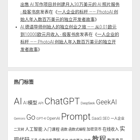
出售 AI 写作项目并创建月入30万美元的 AI 照片服务
- 极客书房
发表在《
一人企业的标杆 —— PhotoAI 创
始人年入数百万美元的独立开发者故事
》
AI 德语导师创始人的独立创业之旅 —— 从0.01欧元
到10000欧元月收入 - 极客书房
发表在《
一人企业的
标杆 —— PhotoAI 创始人年入数百万美元的独立开
发者故事
》
热门标签
AI
ChatGPT
GeekAI
AI模型
API
DeepSeek
Prompt
Go
OpenAI
SaaS
SEO
Gemini
GPT-4
一人企业
实
人工智能
入门课程
在线收入
二叉树
函数
函数式编程
加密货币
教程
现代码