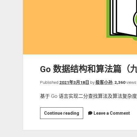
查
找
的
变
形
版
本
Go 数据结构和算法篇（
Published
2021年3月18日
by
极客小孙
,
2,360
views
基于 Go 语言实现二分查找算法及算法复杂
Go
Continue reading
Leave a Comment
数
据
结