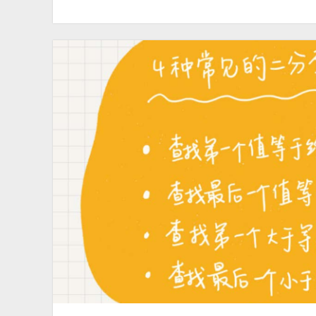
数
据
结
构
和
算
法
篇
（十
一）：
字
符
串
匹
配
之
BF
算
法