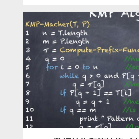
据
结
构
和
算
法
篇
（十
三）：
字
符
串
匹
配
之
Trie
树