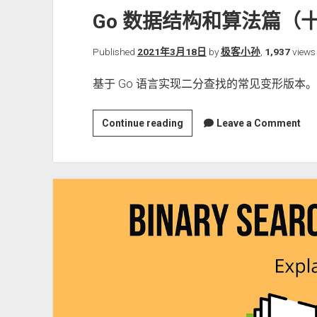
Go 数据结构和算法篇（
Published
2021年3月18日
by
极客小孙
,
1,937
views
基于 Go 语言实现二分查找的常见变形版本。
Go
Continue reading
Leave a Comment
数
据
结
构
和
算
法
篇
（十）：
二
分