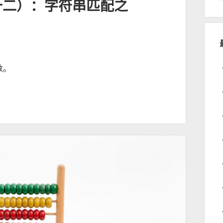
十二）：字符串匹配之
数。