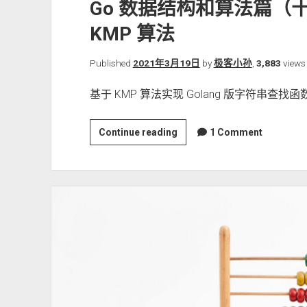
Go 数据结构和算法篇（
KMP 算法
Published
2021年3月19日
by
极客小孙
,
3,883
views
基于 KMP 算法实现 Golang 版字符串查找函
Go
Continue reading
1 Comment
数
据
结
构
和
算
法
篇
（十
二）：