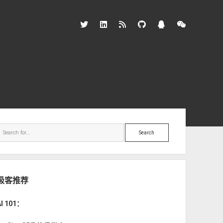
twitter
linkedin
rss
github
qq
wechat
ebar
Search
极客推荐
AI 101：