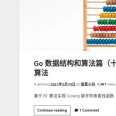
字
符
串
匹
配
之
KMP
算
法
Go 数据结构和算法篇（
算法
Published
2021年3月19日
by
极客小孙
,
1,987
views
基于 BF 算法实现 Golang 版字符串查找函数
Go
Continue reading
1 Comment