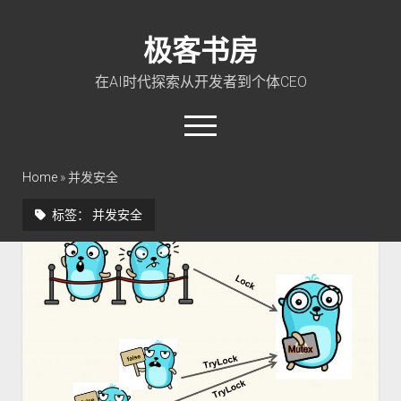
极客书房
在AI时代探索从开发者到个体CEO
open
menu
twitter
linkedin
rss
github
qq
wechat
Home
»
并发安全
标签：
并发安全
首页
Go 入门教程
PHP 全栈指南
玩转 ChatGPT
软件工程
成长思维
极客智坊文档