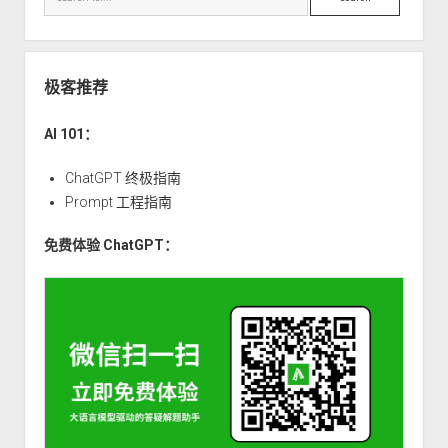
篇
（四）：
基
于
极客推荐
锁
和
AI 101：
原
子
ChatGPT 终极指南
操
Prompt 工程指南
作
免费体验 ChatGPT：
实
现
并
发
安
全