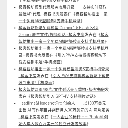
个免费AI模型服务&支持手机登录
》
极客智坊模型代理服务底层升级 —— 支持实时获取
最佳API代理 - 极客书房
发表在《
极客智坊推出一家
一个免费AI模型服务&支持手机登录
》
极客智坊新增免费模型 Gemini 1.5 Flash-8B &
Gemini 原生文件/视频对话 - 极客书房
发表在《
极客
智坊推出一家一个免费AI模型服务&支持手机登录
》
极客智坊推出一家一个免费AI模型服务&支持手机登
录 - 极客书房
发表在《
引入PWA支持将极客智坊下
载安装到电脑/手机桌面
》
极客智坊推出一家一个免费模型服务&支持手机登录
- 极客书房
发表在《
引入PWA支持将极客智坊下载安
装到电脑/手机桌面
》
极客智坊网页/图片/文件对话交互重构 - 极客书房
发
表在《
极客智坊引入 GPT-4V 支持图片对话
》
Headlime&HeadshotPro 创始人 —— 以100万美元
出售 AI 写作项目并创建月入30万美元的 AI 照片服务
- 极客书房
发表在《
一人企业的标杆 —— PhotoAI 创
始人年入数百万美元的独立开发者故事
》