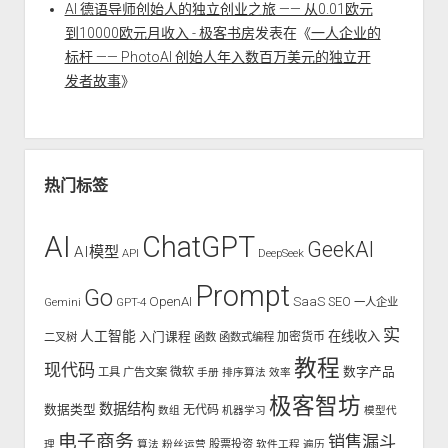
AI 德语导师创始人的独立创业之旅 —— 从0.01欧元
到10000欧元月收入 - 极客书房
发表在《
一人企业的
标杆 —— PhotoAI 创始人年入数百万美元的独立开
发者故事
》
热门标签
AI
ChatGPT
GeekAI
AI模型
API
DeepSeek
Prompt
Go
OpenAI
SaaS
SEO
Gemini
GPT-4
一人企业
实
人工智能
入门课程
在线收入
二叉树
函数
函数式编程
加密货币
教程
现代码
数字产品
工具
广告文案
微软
手册
排序算法
效率
极客智坊
数据结构
数据类型
无代码
数组
机器学习
模型代
电子商务
销售漏斗
股票投资
理
算法
粉丝运营
软件工程
遍历