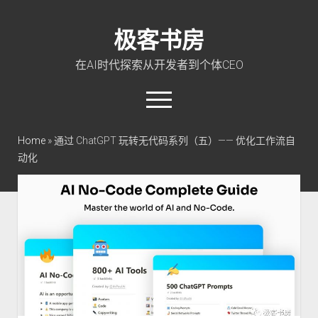
极客书房
在AI时代探索从开发者到个体CEO
open
menu
twitter
linkedin
rss
github
qq
wechat
Home
»
通过 ChatGPT 玩转无代码系列（五）—— 优化工作流自
动化
首页
Go 入门教程
PHP 全栈指南
玩转 ChatGPT
软件工程
成长思维
极客智坊文档