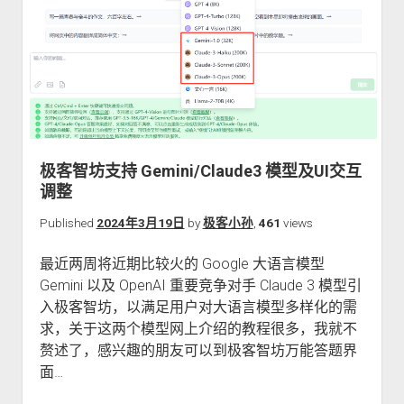
——
我
的
独
立
开
发
者
极客智坊支持 Gemini/Claude3 模型及UI交互
故
调整
事：
2
Published
2024年3月19日
by
极客小孙
,
461
views
年
最近两周将近期比较火的 Google 大语言模型
内
Gemini 以及 OpenAI 重要竞争对手 Claude 3 模型引
从
入极客智坊，以满足用户对大语言模型多样化的需
0
求，关于这两个模型网上介绍的教程很多，我就不
到
赘述了，感兴趣的朋友可以到极客智坊万能答题界
每
面…
月
4.5