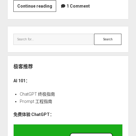
万
极
Continue reading
1 Comment
美
客
元
智
坊
Sidebar
支
Search
持
Gemini/Claude3
模
型
极客推荐
及
UI
AI 101：
交
互
ChatGPT 终极指南
调
Prompt 工程指南
整
免费体验 ChatGPT：