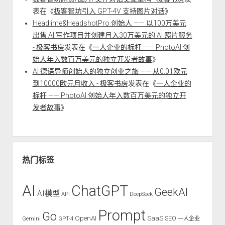
表在《
极客智坊引入 GPT-4V 支持图片对话
》
Headlime&HeadshotPro 创始人 —— 以100万美元
出售 AI 写作项目并创建月入30万美元的 AI 照片服务
- 极客书房
发表在《
一人企业的标杆 —— PhotoAI 创
始人年入数百万美元的独立开发者故事
》
AI 德语导师创始人的独立创业之旅 —— 从0.01欧元
到10000欧元月收入 - 极客书房
发表在《
一人企业的
标杆 —— PhotoAI 创始人年入数百万美元的独立开
发者故事
》
热门标签
AI
ChatGPT
GeekAI
AI模型
API
DeepSeek
Prompt
Go
OpenAI
SaaS
SEO
Gemini
GPT-4
一人企业