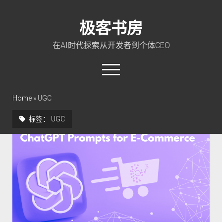
极客书房
在AI时代探索从开发者到个体CEO
open
menu
twitter
linkedin
rss
github
qq
wechat
Home
»
UGC
标签：
UGC
首页
Go 入门教程
PHP 全栈指南
玩转 ChatGPT
软件工程
成长思维
极客智坊文档