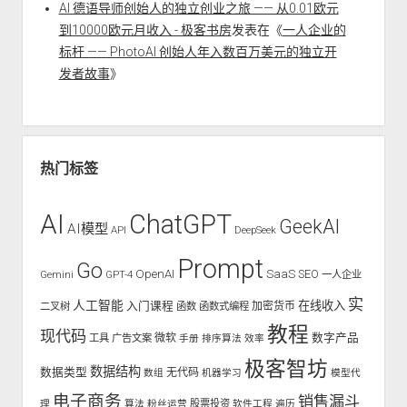
AI 德语导师创始人的独立创业之旅 —— 从0.01欧元
到10000欧元月收入 - 极客书房
发表在《
一人企业的
标杆 —— PhotoAI 创始人年入数百万美元的独立开
发者故事
》
热门标签
AI
ChatGPT
GeekAI
AI模型
API
DeepSeek
Prompt
Go
OpenAI
SaaS
SEO
Gemini
GPT-4
一人企业
实
人工智能
入门课程
在线收入
二叉树
函数
函数式编程
加密货币
教程
现代码
数字产品
工具
广告文案
微软
手册
排序算法
效率
极客智坊
数据结构
数据类型
无代码
数组
机器学习
模型代
电子商务
销售漏斗
股票投资
理
算法
粉丝运营
软件工程
遍历