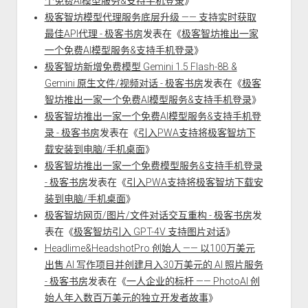
个免费AI模型服务&支持手机登录
》
极客智坊模型代理服务底层升级 —— 支持实时获取
最佳API代理 - 极客书房
发表在《
极客智坊推出一家
一个免费AI模型服务&支持手机登录
》
极客智坊新增免费模型 Gemini 1.5 Flash-8B &
Gemini 原生文件/视频对话 - 极客书房
发表在《
极客
智坊推出一家一个免费AI模型服务&支持手机登录
》
极客智坊推出一家一个免费AI模型服务&支持手机登
录 - 极客书房
发表在《
引入PWA支持将极客智坊下
载安装到电脑/手机桌面
》
极客智坊推出一家一个免费模型服务&支持手机登录
- 极客书房
发表在《
引入PWA支持将极客智坊下载安
装到电脑/手机桌面
》
极客智坊网页/图片/文件对话交互重构 - 极客书房
发
表在《
极客智坊引入 GPT-4V 支持图片对话
》
Headlime&HeadshotPro 创始人 —— 以100万美元
出售 AI 写作项目并创建月入30万美元的 AI 照片服务
- 极客书房
发表在《
一人企业的标杆 —— PhotoAI 创
始人年入数百万美元的独立开发者故事
》