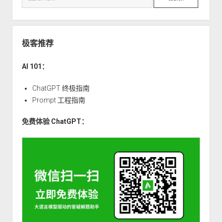
电
子
商
务
极客推荐
系
列
AI 101：
（二
十
ChatGPT 终极指南
六）
Prompt 工程指南
——
免费体验 ChatGPT：
利
用
用
户
生
成
内
容
作