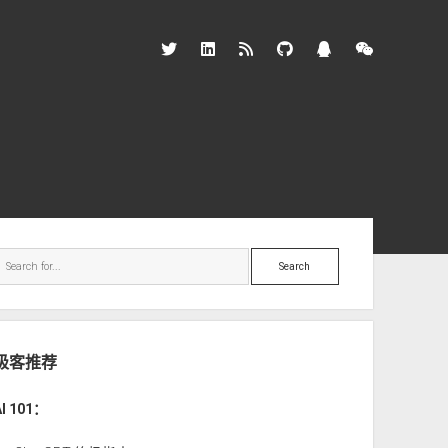
twitter
linkedin
rss
github
qq
wechat
ebar
Search
极客推荐
AI 101：