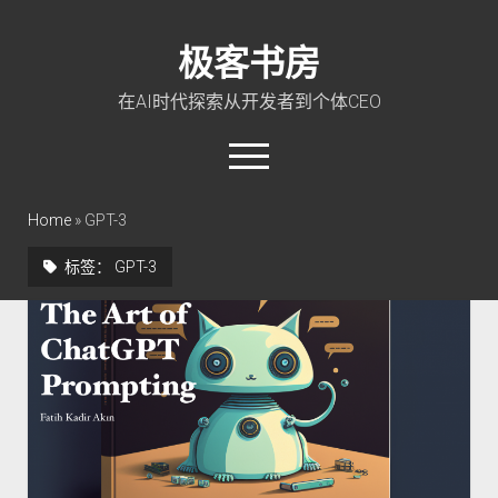
极客书房
在AI时代探索从开发者到个体CEO
open
menu
twitter
linkedin
rss
github
qq
wechat
Home
»
GPT-3
标签：
GPT-3
首页
Go 入门教程
PHP 全栈指南
玩转 ChatGPT
软件工程
成长思维
极客智坊文档