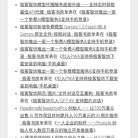
极客智坊模型代理服务底层升级 —— 支持实时获取
最佳API代理 - 极客书房
发表在《
极客智坊推出一家
一个免费AI模型服务&支持手机登录
》
极客智坊新增免费模型 Gemini 1.5 Flash-8B &
Gemini 原生文件/视频对话 - 极客书房
发表在《
极客
智坊推出一家一个免费AI模型服务&支持手机登录
》
极客智坊推出一家一个免费AI模型服务&支持手机登
录 - 极客书房
发表在《
引入PWA支持将极客智坊下
载安装到电脑/手机桌面
》
极客智坊推出一家一个免费模型服务&支持手机登录
- 极客书房
发表在《
引入PWA支持将极客智坊下载安
装到电脑/手机桌面
》
极客智坊网页/图片/文件对话交互重构 - 极客书房
发
表在《
极客智坊引入 GPT-4V 支持图片对话
》
Headlime&HeadshotPro 创始人 —— 以100万美元
出售 AI 写作项目并创建月入30万美元的 AI 照片服务
- 极客书房
发表在《
一人企业的标杆 —— PhotoAI 创
始人年入数百万美元的独立开发者故事
》
AI 德语导师创始人的独立创业之旅 —— 从0.01欧元