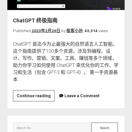
晰
有
效
ChatGPT 终极指南
提
示
Published
2023年2月26日
by
极客小孙
,
43,314
views
指
ChatGPT 是迄今为止最强大的自然语言人工智能。
南
这个指南提供了100多个资源，涉及到编程、设
（一）
计、写作、营销、文案、工具、赚钱等多个领域，
助力你学习如何使用 ChatGPT 来优化你的工作、学
习和生活（包含 GPT-3 和 GPT-4）。 第一手资源基
本…
ChatGPT
Continue reading
Leave a Comment
终
极
指
Sidebar
南
Search