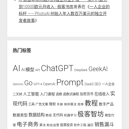
到10000欧元月收入 - 极客书房
发表在《
一人企业的
标杆 —— PhotoAI 创始人年入数百万美元的独立开
发者故事
》
热门标签
AI
ChatGPT
GeekAI
AI模型
API
DeepSeek
Prompt
Go
OpenAI
SaaS
SEO
Gemini
GPT-4
一人企业
实
人工智能
入门课程
在线收入
二叉树
函数
函数式编程
加密货币
教程
现代码
数字产品
工具
广告文案
微软
手册
排序算法
效率
极客智坊
数据结构
数据类型
无代码
数组
机器学习
模型代
电子商务
销售漏斗
股票投资
理
算法
粉丝运营
软件工程
遍历