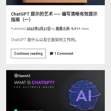
关于本站
ChatGPT 提示的艺术 —— 编写清晰有效提示
指南（一）
Published
2023年2月27日
by
极客小孙
,
9,311
views
ChatGPT 是什么以及它是如何工作的。
ChatGPT
Continue reading
1 Comment
提
示
的
艺
术
——
编
写
清