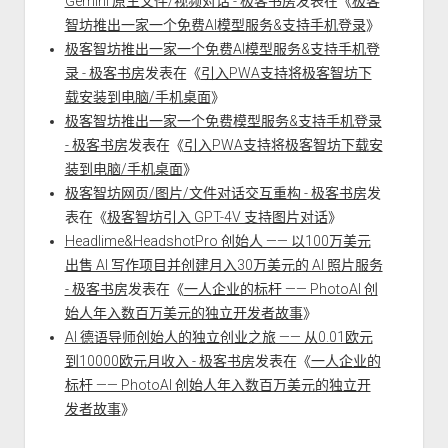
Gemini 原生文件/视频对话 - 极客书房
发表在《
极客
智坊推出一家一个免费AI模型服务&支持手机登录
》
极客智坊推出一家一个免费AI模型服务&支持手机登
录 - 极客书房
发表在《
引入PWA支持将极客智坊下
载安装到电脑/手机桌面
》
极客智坊推出一家一个免费模型服务&支持手机登录
- 极客书房
发表在《
引入PWA支持将极客智坊下载安
装到电脑/手机桌面
》
极客智坊网页/图片/文件对话交互重构 - 极客书房
发
表在《
极客智坊引入 GPT-4V 支持图片对话
》
Headlime&HeadshotPro 创始人 —— 以100万美元
出售 AI 写作项目并创建月入30万美元的 AI 照片服务
- 极客书房
发表在《
一人企业的标杆 —— PhotoAI 创
始人年入数百万美元的独立开发者故事
》
AI 德语导师创始人的独立创业之旅 —— 从0.01欧元
到10000欧元月收入 - 极客书房
发表在《
一人企业的
标杆 —— PhotoAI 创始人年入数百万美元的独立开
发者故事
》