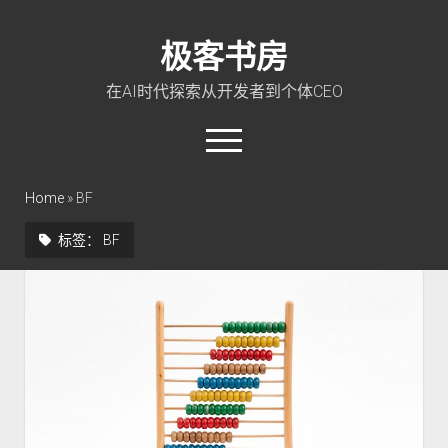
极客书房
在AI时代探索从开发者到个体CEO
open
menu
twitter
linkedin
rss
github
qq
wechat
Home
»
BF
标签：
BF
首页
Go 入门教程
PHP 全栈指南
玩转 ChatGPT
软件工程
成长思维
极客智坊文档