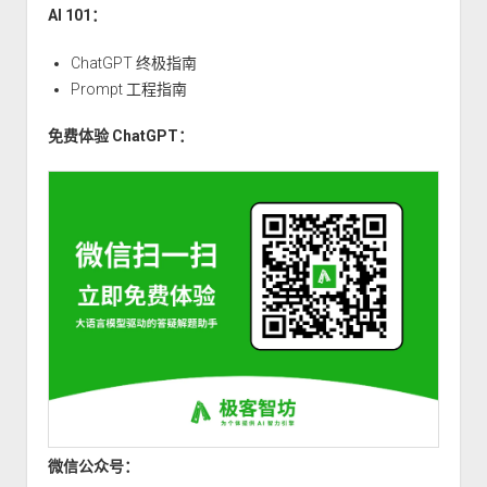
一）：
AI 101：
字
符
ChatGPT 终极指南
串
Prompt 工程指南
匹
免费体验 ChatGPT：
配
之
BF
算
法
微信公众号：