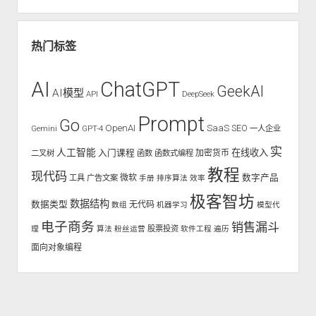
热门标签
AI
ChatGPT
GeekAI
AI模型
API
DeepSeek
Prompt
Go
OpenAI
SaaS
SEO
Gemini
GPT-4
一人企业
实
人工智能
入门课程
在线收入
二叉树
函数
函数式编程
加密货币
教程
现代码
数字产品
工具
广告文案
微软
手册
排序算法
效率
极客智坊
数据结构
数据类型
无代码
数组
机器学习
模型代
电子商务
销售漏斗
股票投资
理
算法
粉丝运营
软件工程
遍历
面向对象编程