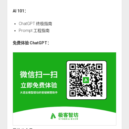
测
试、
AI 101：
问
题
ChatGPT 终极指南
定
Prompt 工程指南
位
免费体验 ChatGPT：
及
代
码
调
试