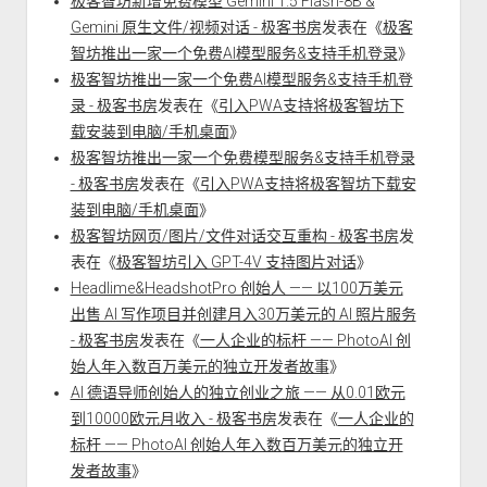
极客智坊新增免费模型 Gemini 1.5 Flash-8B &
Gemini 原生文件/视频对话 - 极客书房
发表在《
极客
智坊推出一家一个免费AI模型服务&支持手机登录
》
极客智坊推出一家一个免费AI模型服务&支持手机登
录 - 极客书房
发表在《
引入PWA支持将极客智坊下
载安装到电脑/手机桌面
》
极客智坊推出一家一个免费模型服务&支持手机登录
- 极客书房
发表在《
引入PWA支持将极客智坊下载安
装到电脑/手机桌面
》
极客智坊网页/图片/文件对话交互重构 - 极客书房
发
表在《
极客智坊引入 GPT-4V 支持图片对话
》
Headlime&HeadshotPro 创始人 —— 以100万美元
出售 AI 写作项目并创建月入30万美元的 AI 照片服务
- 极客书房
发表在《
一人企业的标杆 —— PhotoAI 创
始人年入数百万美元的独立开发者故事
》
AI 德语导师创始人的独立创业之旅 —— 从0.01欧元
到10000欧元月收入 - 极客书房
发表在《
一人企业的
标杆 —— PhotoAI 创始人年入数百万美元的独立开
发者故事
》