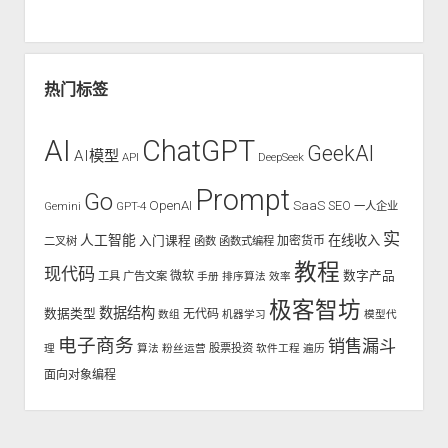
热门标签
AI
ChatGPT
GeekAI
AI模型
API
DeepSeek
Prompt
Go
OpenAI
SaaS
SEO
Gemini
GPT-4
一人企业
实
人工智能
入门课程
在线收入
二叉树
函数
函数式编程
加密货币
教程
现代码
数字产品
工具
广告文案
微软
手册
排序算法
效率
极客智坊
数据结构
数据类型
无代码
数组
机器学习
模型代
电子商务
销售漏斗
股票投资
理
算法
粉丝运营
软件工程
遍历
面向对象编程