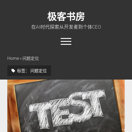
极客书房
在AI时代探索从开发者到个体CEO
open
menu
twitter
linkedin
rss
github
qq
wechat
Home
»
问题定位
标签：
问题定位
首页
Go 入门教程
PHP 全栈指南
玩转 ChatGPT
软件工程
成长思维
极客智坊文档