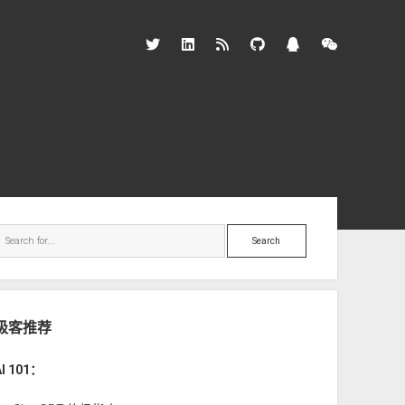
twitter
linkedin
rss
github
qq
wechat
ebar
Search
极客推荐
AI 101：