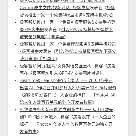
极客智坊新增免费模型 Gemini 1.5 Flash-8B &
Gemini 原生文件/视频对话 - 极客书房
发表在《
极客
智坊推出一家一个免费AI模型服务&支持手机登录
》
极客智坊推出一家一个免费AI模型服务&支持手机登
录 - 极客书房
发表在《
引入PWA支持将极客智坊下
载安装到电脑/手机桌面
》
极客智坊推出一家一个免费模型服务&支持手机登录
- 极客书房
发表在《
引入PWA支持将极客智坊下载安
装到电脑/手机桌面
》
极客智坊网页/图片/文件对话交互重构 - 极客书房
发
表在《
极客智坊引入 GPT-4V 支持图片对话
》
Headlime&HeadshotPro 创始人 —— 以100万美元
出售 AI 写作项目并创建月入30万美元的 AI 照片服务
- 极客书房
发表在《
一人企业的标杆 —— PhotoAI 创
始人年入数百万美元的独立开发者故事
》
AI 德语导师创始人的独立创业之旅 —— 从0.01欧元
到10000欧元月收入 - 极客书房
发表在《
一人企业的
标杆 —— PhotoAI 创始人年入数百万美元的独立开
发者故事
》