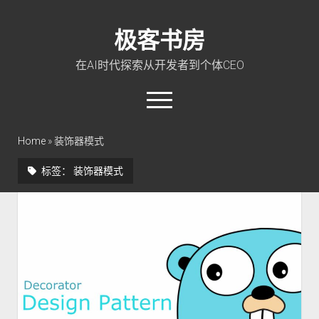
极客书房
在AI时代探索从开发者到个体CEO
open
menu
twitter
linkedin
rss
github
qq
wechat
Home
»
装饰器模式
标签：
装饰器模式
首页
Go 入门教程
PHP 全栈指南
玩转 ChatGPT
软件工程
成长思维
极客智坊文档