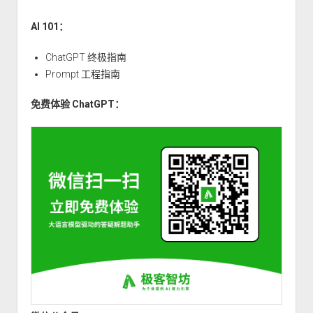
过
高
AI 101：
阶
函
ChatGPT 终极指南
数
Prompt 工程指南
实
免费体验 ChatGPT：
现
装
饰
器
模
式