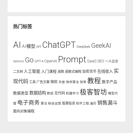
热门标签
AI
ChatGPT
GeekAI
AI模型
API
DeepSeek
Prompt
Go
OpenAI
SaaS
SEO
Gemini
GPT-4
一人企业
实
人工智能
入门课程
在线收入
二叉树
函数
函数式编程
加密货币
教程
现代码
数字产品
工具
广告文案
微软
手册
排序算法
效率
极客智坊
数据结构
数据类型
无代码
数组
机器学习
模型代
电子商务
销售漏斗
股票投资
理
算法
粉丝运营
软件工程
遍历
面向对象编程