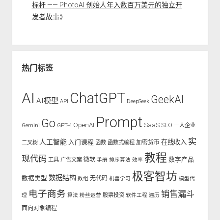
标杆 —— PhotoAI 创始人年入数百万美元的独立开
发者故事
》
热门标签
AI
ChatGPT
GeekAI
AI模型
API
DeepSeek
Prompt
Go
OpenAI
SaaS
SEO
Gemini
GPT-4
一人企业
实
人工智能
入门课程
在线收入
二叉树
函数
函数式编程
加密货币
教程
现代码
数字产品
工具
广告文案
微软
手册
排序算法
效率
极客智坊
数据结构
数据类型
无代码
数组
机器学习
模型代
电子商务
销售漏斗
股票投资
理
算法
粉丝运营
软件工程
遍历
面向对象编程