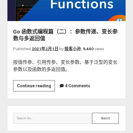
于
管
道
技
Go 函数式编程篇（二）：参数传递、变长参
术
数与多返回值
实
现
Published
2021年2月1日
by
极客小孙
,
9,440
views
函
按值传参、引用传参、变长参数、基于泛型的变长
数
参数以及函数的多返回值。
的
流
式
Go
Continue reading
4 Comments
调
函
用
数
式
Sidebar
编
Search
程
篇