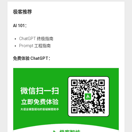
（二）：
参
极客推荐
数
传
AI 101：
递、
变
ChatGPT 终极指南
长
Prompt 工程指南
参
免费体验 ChatGPT：
数
与
多
返
回
值