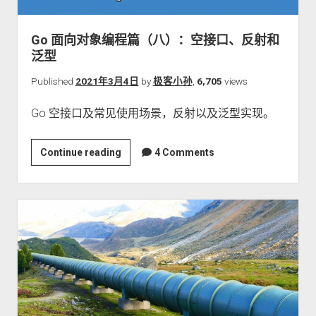
关于本站
Go 面向对象编程篇（八）：空接口、反射和
泛型
Published
2021年3月4日
by
极客小孙
,
6,705
views
Go 空接口及常见使用场景，反射以及泛型实现。
Go
Continue reading
4 Comments
面
向
对
象
编
程
篇
（八）：
空