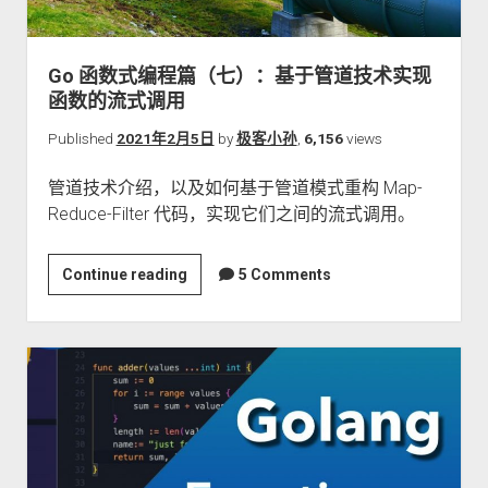
接
口、
反
Go 函数式编程篇（七）：基于管道技术实现
射
函数的流式调用
和
泛
Published
2021年2月5日
by
极客小孙
,
6,156
views
型
管道技术介绍，以及如何基于管道模式重构 Map-
Reduce-Filter 代码，实现它们之间的流式调用。
Go
Continue reading
5 Comments
函
数
式
编
程
篇
（七）：
基