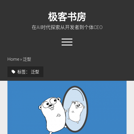
极客书房
在AI时代探索从开发者到个体CEO
open
menu
twitter
linkedin
rss
github
qq
wechat
Home
»
泛型
标签：
泛型
首页
Go 入门教程
PHP 全栈指南
玩转 ChatGPT
软件工程
成长思维
极客智坊文档