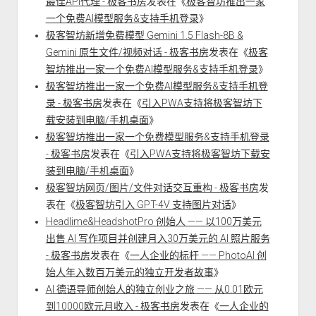
最佳API代理 - 极客书房
发表在《
极客智坊推出一家
一个免费AI模型服务&支持手机登录
》
极客智坊新增免费模型 Gemini 1.5 Flash-8B &
Gemini 原生文件/视频对话 - 极客书房
发表在《
极客
智坊推出一家一个免费AI模型服务&支持手机登录
》
极客智坊推出一家一个免费AI模型服务&支持手机登
录 - 极客书房
发表在《
引入PWA支持将极客智坊下
载安装到电脑/手机桌面
》
极客智坊推出一家一个免费模型服务&支持手机登录
- 极客书房
发表在《
引入PWA支持将极客智坊下载安
装到电脑/手机桌面
》
极客智坊网页/图片/文件对话交互重构 - 极客书房
发
表在《
极客智坊引入 GPT-4V 支持图片对话
》
Headlime&HeadshotPro 创始人 —— 以100万美元
出售 AI 写作项目并创建月入30万美元的 AI 照片服务
- 极客书房
发表在《
一人企业的标杆 —— PhotoAI 创
始人年入数百万美元的独立开发者故事
》
AI 德语导师创始人的独立创业之旅 —— 从0.01欧元
到10000欧元月收入 - 极客书房
发表在《
一人企业的