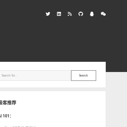
twitter
linkedin
rss
github
qq
wechat
ebar
Search
极客推荐
AI 101：