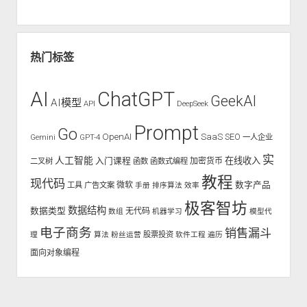
热门标签
AI
ChatGPT
GeekAI
AI模型
API
DeepSeek
Prompt
Go
OpenAI
SaaS
SEO
Gemini
GPT-4
一人企业
实
人工智能
入门课程
在线收入
二叉树
函数
函数式编程
加密货币
教程
现代码
数字产品
工具
广告文案
微软
手册
排序算法
效率
极客智坊
数据结构
数据类型
无代码
数组
机器学习
模型代
电子商务
销售漏斗
股票投资
理
算法
粉丝运营
软件工程
遍历
面向对象编程