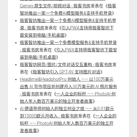
Gemini 原生文件/视频对话 - 极客书房
发表在《
极客
智坊推出一家一个免费AI模型服务&支持手机登录
》
极客智坊推出一家一个免费AI模型服务&支持手机登
录 - 极客书房
发表在《
引入PWA支持将极客智坊下
载安装到电脑/手机桌面
》
极客智坊推出一家一个免费模型服务&支持手机登录
- 极客书房
发表在《
引入PWA支持将极客智坊下载安
装到电脑/手机桌面
》
极客智坊网页/图片/文件对话交互重构 - 极客书房
发
表在《
极客智坊引入 GPT-4V 支持图片对话
》
Headlime&HeadshotPro 创始人 —— 以100万美元
出售 AI 写作项目并创建月入30万美元的 AI 照片服务
- 极客书房
发表在《
一人企业的标杆 —— PhotoAI 创
始人年入数百万美元的独立开发者故事
》
AI 德语导师创始人的独立创业之旅 —— 从0.01欧元
到10000欧元月收入 - 极客书房
发表在《
一人企业的
标杆 —— PhotoAI 创始人年入数百万美元的独立开
发者故事
》