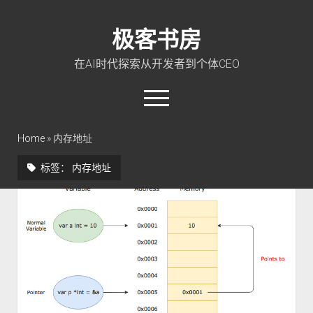
极客书房
在AI时代探索从开发者到个体CEO
open
menu
twitter
linkedin
rss
github
qq
wechat
Home
»
内存地址
标签：
内存地址
首页
Go 入门教程
PHP 全栈指南
玩转 ChatGPT
软件工程
成长思维
极客智坊文档