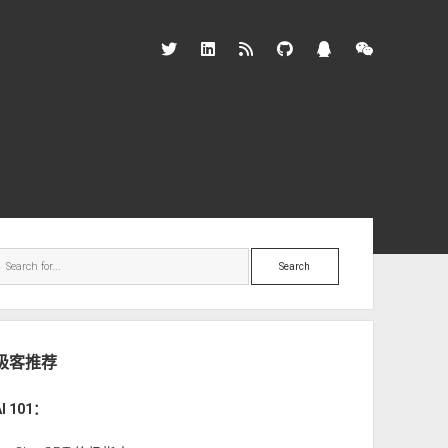
twitter
linkedin
rss
github
qq
wechat
ebar
Search
极客推荐
AI 101：