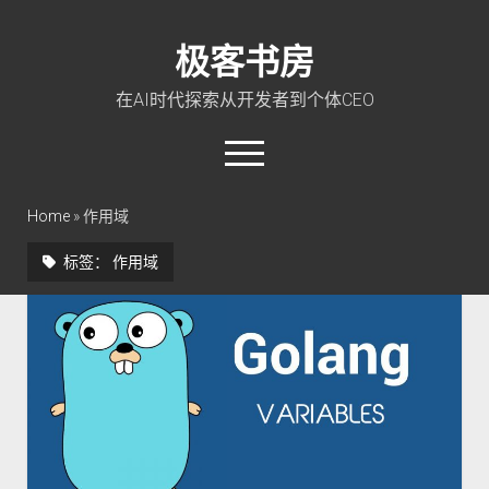
极客书房
在AI时代探索从开发者到个体CEO
open
menu
twitter
linkedin
rss
github
qq
wechat
Home
»
作用域
标签：
作用域
首页
Go 入门教程
PHP 全栈指南
玩转 ChatGPT
软件工程
成长思维
极客智坊文档