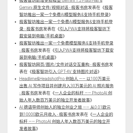
极客智坊新增免费模型 Gemini 1.5 Flash-8B &
Gemini 原生文件/视频对话 - 极客书房
发表在《
极客
智坊推出一家一个免费AI模型服务&支持手机登录
》
极客智坊推出一家一个免费AI模型服务&支持手机登
录 - 极客书房
发表在《
引入PWA支持将极客智坊下
载安装到电脑/手机桌面
》
极客智坊推出一家一个免费模型服务&支持手机登录
- 极客书房
发表在《
引入PWA支持将极客智坊下载安
装到电脑/手机桌面
》
极客智坊网页/图片/文件对话交互重构 - 极客书房
发
表在《
极客智坊引入 GPT-4V 支持图片对话
》
Headlime&HeadshotPro 创始人 —— 以100万美元
出售 AI 写作项目并创建月入30万美元的 AI 照片服务
- 极客书房
发表在《
一人企业的标杆 —— PhotoAI 创
始人年入数百万美元的独立开发者故事
》
AI 德语导师创始人的独立创业之旅 —— 从0.01欧元
到10000欧元月收入 - 极客书房
发表在《
一人企业的
标杆 —— PhotoAI 创始人年入数百万美元的独立开
发者故事
》