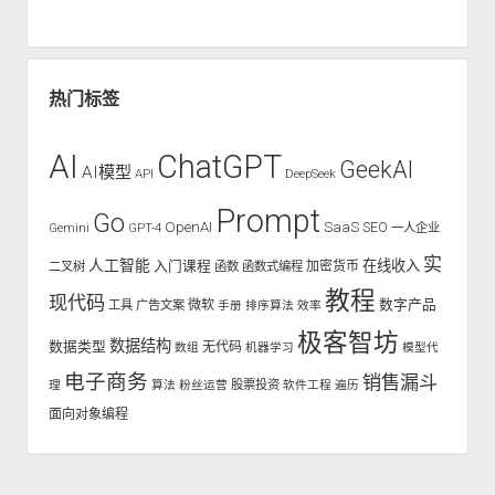
热门标签
AI
ChatGPT
GeekAI
AI模型
API
DeepSeek
Prompt
Go
OpenAI
SaaS
SEO
Gemini
GPT-4
一人企业
实
人工智能
入门课程
在线收入
二叉树
函数
函数式编程
加密货币
教程
现代码
数字产品
工具
广告文案
微软
手册
排序算法
效率
极客智坊
数据结构
数据类型
无代码
数组
机器学习
模型代
电子商务
销售漏斗
股票投资
理
算法
粉丝运营
软件工程
遍历
面向对象编程