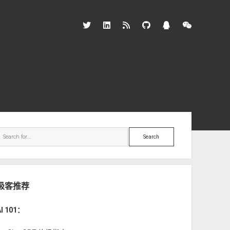
twitter
linkedin
rss
github
qq
wechat
ebar
Search
极客推荐
AI 101：